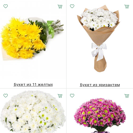
50250
₽
50250
₽
Букет из 11 желтых
Букет из хризантем
хризантем
24650
₽
38470
₽