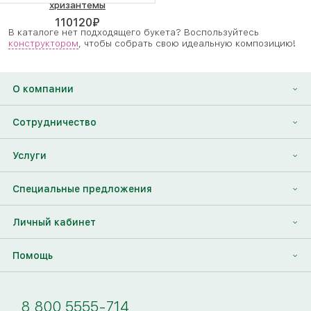
хризантемы
110120
₽
В каталоге нет подходящего букета? Воспользуйтесь
конструктором
, чтобы собрать свою идеальную композицию!
О компании
О нас
Сотрудничество
Отзывы
Франшиза
Услуги
Контакты
Корпоративным клиентам
Найти друга
Специальные предложения
Наши лица
Партнеры Megaflowers
Анонимная доставка цветов
Накопительные скидки
Личный кабинет
Видеогалерея
Пресс-центр
Доставка цветов за границу
Дополнения к букету
Вход
Помощь
Новости
Фото получателя
Регистрация
Полезные статьи
Доставка
8 800 5555-714